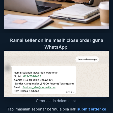
Ramai seller online masih close order guna
WhatsApp.
Semua ada dalam chat.
Tapi masalah sebenar bermula bila nak
submit order ke