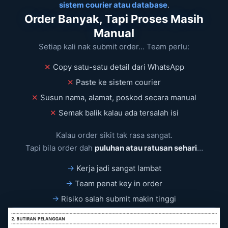
sistem courier atau database
.
Order Banyak, Tapi Proses Masih
Manual
Setiap kali nak submit order… Team perlu:
✕
Copy satu-satu detail dari WhatsApp
✕
Paste ke sistem courier
✕
Susun nama, alamat, poskod secara manual
✕
Semak balik kalau ada tersalah isi
Kalau order sikit tak rasa sangat.
Tapi bila order dah
puluhan atau ratusan sehari
…
→
Kerja jadi sangat lambat
→
Team penat key in order
→
Risiko salah submit makin tinggi